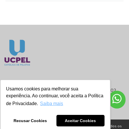
NAE - Núcleo de Apoio ao Estudante
Usamos cookies para melhorar sua
Contato: nae.estudante@ucpel.edu.br / (53) 2128.8202
experiência. Ao continuar, você aceita a Política
Endereço: Rua Gonçalves Chaves, 373 – Jardim da Reitoria -
Térreo
de Privacidade.
Saiba mais
Recusar Cookies
Aceitar Cookies
© Copyright 2026 UCPel - Universidade Católica de Pelotas. Todos os