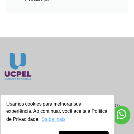
NAE - Núcleo de Apoio ao Estudante
Usamos cookies para melhorar sua
Contato: nae.estudante@ucpel.edu.br / (53) 2128.8202
experiência. Ao continuar, você aceita a Política
Endereço: Rua Gonçalves Chaves, 373 – Jardim da Reitoria -
de Privacidade.
Saiba mais
Térreo